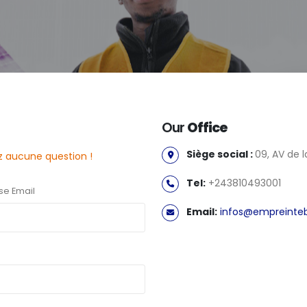
Our
Office
Siège social :
09, AV de 
z aucune question !
Tel:
+243810493001
se Email
Email:
infos@empreinte