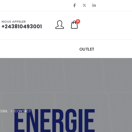
NOUS APPELER
0
+243810493001
OUTLET
UEIL
CONTACT