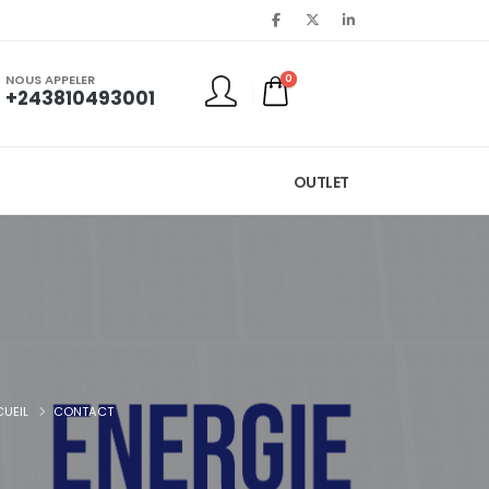
NOUS APPELER
0
+243810493001
OUTLET
UEIL
CONTACT