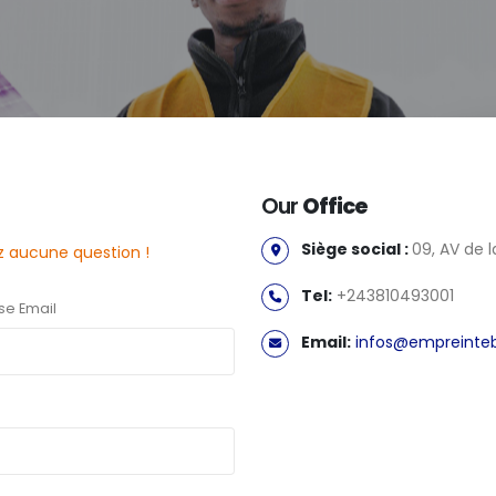
Our
Office
Siège social :
09, AV de 
z aucune question !
Tel:
+243810493001
se Email
Email:
infos@empreinte